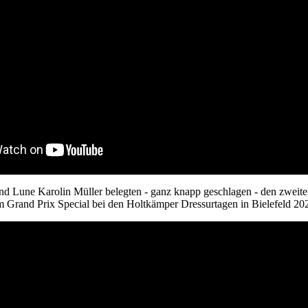
nd Lune Karolin Müller belegten - ganz knapp geschlagen - den zweite
m Grand Prix Special bei den Holtkämper Dressurtagen in Bielefeld 20