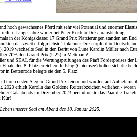
E. St. Schwalbenburg
und hoch gewachsenes Pferd mit sehr viel Potential und enormer Elastizi
 reifen. Lange Jahre war er bei Peter Koch in Dressurausbildung.
stmals in der Königsklasse: 17 Grand Prix Platzierungen standen am En
unkten das zweit erfolgreichste Trakehner Dressurpferd in Deutschlan
N). 2019 wechselte Seal in den Beritt von Lune Karolin Müller nach Ettel
über 70% den Grand Prix (U25) in Mettmann!
er und SEAL für die Wertungsprüfungen des Piaff Förderpreises der Li
m Finale den 8. Platz erreichen. In Ising (Chiemsee) holten sich die be
r in Bettenrode belegte sie den 5. Platz!
l ihren ersten Sieg im Grand Prix feiern und wurden auf Anhieb mit ih
nt. 2023 erhielt Karolin das Goldene Reiterabzeichen verliehen - woran
akehner Galaabends im Dezember 2023 beeindruckte das Paar die Trake
x Kür!
Leben unseres Seal am Abend des 18. Januar 2025.