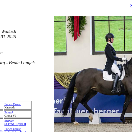
 Wallach
.01.2025
en
rg - Beate Langels
Enrico Caruso
Kapstadt
Ibikus*
Gloria VI
Starway
St.Pr.St. Elysee II
Enrico Caruso
ust