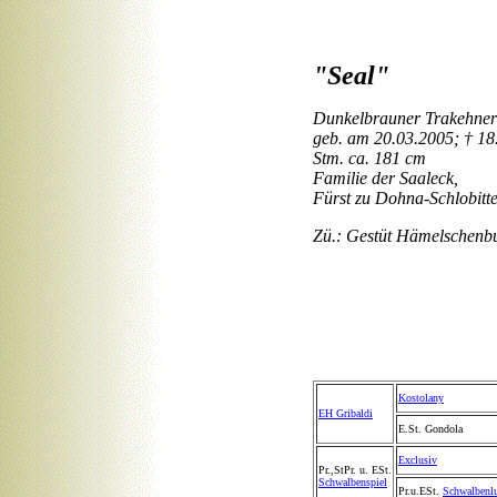
"Seal"
Dunkelbrauner Trakehner
geb. am 20.03.2005; † 18
Stm. ca. 181 cm
Familie der Saaleck,
Fürst zu Dohna-Schlobitt
Zü.: Gestüt Hämelschenbu
Kostolany
EH Gribaldi
E.St. Gondola
Exclusiv
Pr.,StPr. u. ESt.
Schwalbenspiel
Pr.u.ESt.
Schwalbenl